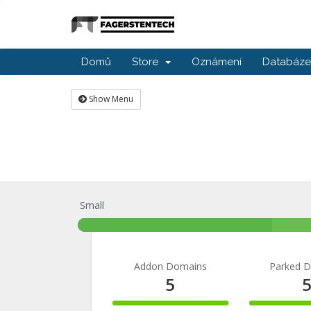
Domů
Store
Oznámení
Databáze 
Show Menu
Small
Addon Domains
Parked 
5
100%
100%