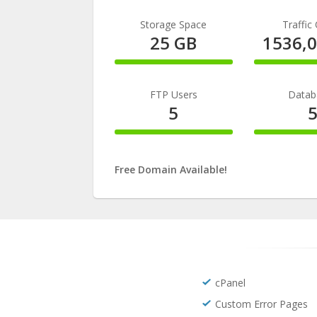
Complete
Comple
Storage Space
Traffic
25 GB
1536,
100%
100%
Complete
Comple
FTP Users
Datab
5
100%
100%
Complete
Comple
Free Domain Available!
cPanel
Custom Error Pages