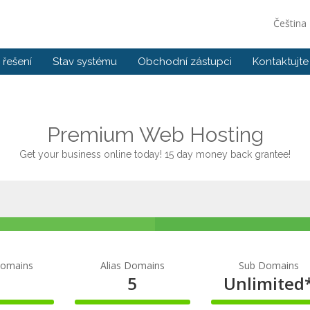
Čeština
řešení
Stav systému
Obchodní zástupci
Kontaktujte
Premium Web Hosting
Get your business online today! 15 day money back grantee!
Domains
Alias Domains
Sub Domains
5
5
Unlimited
100%
100%