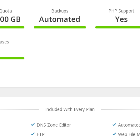
te
Complete
Complete
 Quota
Backups
PHP Support
000 GB
Automated
Yes
100%
100%
te
Complete
Complete
ases
5
te
Included With Every Plan
DNS Zone Editor
Automated
FTP
Web File 