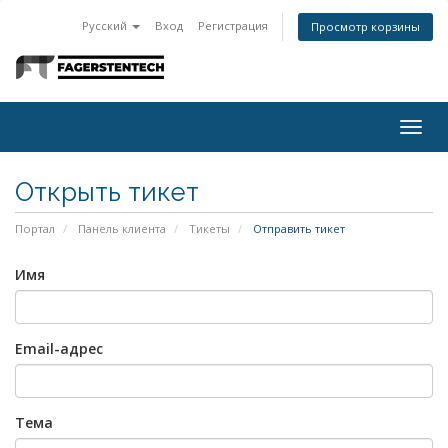
Русский
Вход
Регистрация
Просмотр корзины
Togg
navig
Открыть тикет
Портал
Панель клиента
Тикеты
Отправить тикет
Имя
Email-адрес
Тема